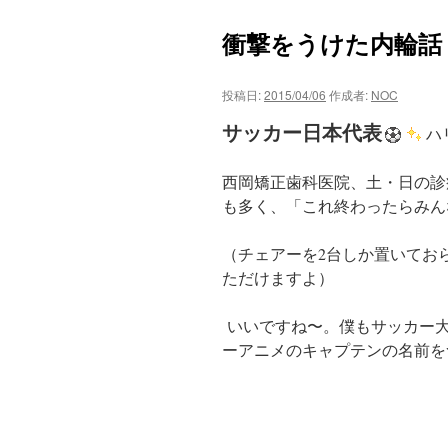
ツ
衝撃をうけた内輪話
へ
投稿日:
2015/04/06
作成者:
NOC
ス
サッカー日本代表
ハ
キ
西岡矯正歯科医院、土・日の診
ッ
も多く、「これ終わったらみん
プ
（チェアーを2台しか置いてお
ただけますよ）
いいですね〜。僕もサッカー
ーアニメのキャプテンの名前を