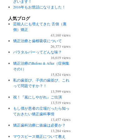
ざいます！
2016年もお世話になりました！
人気ブログ
芸能人にも増えてきた 舌側（裏
側）矯正
43,160 views
矯正治療と歯根吸収について
26,373 views
パラタルバーってどんな味？
16,619 views
矯正治療のBefore & After（症例集
その1）
15,824 views
私の歯並び、子供の歯並び、これ
って問題ですか？！
13,599 views
祝！『嵐にしやがれ』ご出演
13,519 views
もし僕が患者の立場だったら知っ
ておきたい矯正歯科事情
13,457 views
矯正歯科治療に抜歯は必要か？
13,284 views
マウスピース矯正について教え