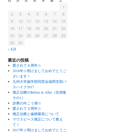
日
月
火
水
木
金
土
1
2
3
4
5
6
7
8
9
10
11
12
13
14
15
16
17
18
19
20
21
22
23
24
25
26
27
28
29
30
31
« 5月
最近の投稿
愛されて４周年☆
2018年☆明けましておめでとうご
ざいます！
九州大学歯学部同窓会福岡支部バ
スハイク2017
矯正治療のBefore & After（症例集
その1）
診療の向こう側☆
愛されて３周年☆
矯正治療と歯根吸収について
マウスピース矯正について教え
て！
2017年☆明けましておめでとうご