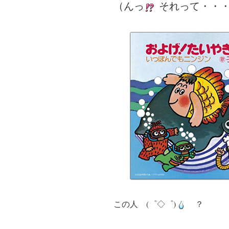
（んっ
それって・・
この人 (゜◇゜)
？