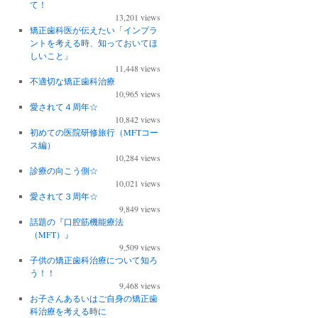
て！
13,201 views
矯正歯科医が伝えたい「インプラ
ントを考える時、知っておいてほ
しいこと」
11,448 views
不適切な矯正歯科治療
10,965 views
愛されて４周年☆
10,842 views
初めての医院研修旅行（MFTコー
ス編）
10,284 views
診療の向こう側☆
10,021 views
愛されて３周年☆
9,849 views
話題の『口腔筋機能療法
（MFT）』
9,509 views
子供の矯正歯科治療について知ろ
う！！
9,468 views
お子さんあるいはご自身の矯正歯
科治療を考える時に