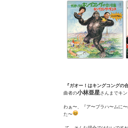
『ガオー！はキングコングの
小林亜星
曲者の
さんまでキン
わぁ〜、『ア〜ブラハ〜ムに〜
た〜
て、そんな場合ではないです