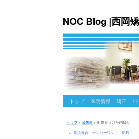
NOC Blog |
トップ
医院情報
矯正
出
コ
ン
トップ
>
出来事
>
衝撃をうけた内輪話
テ
←
長浜屋台「ナンバーワン」 閉店
ン