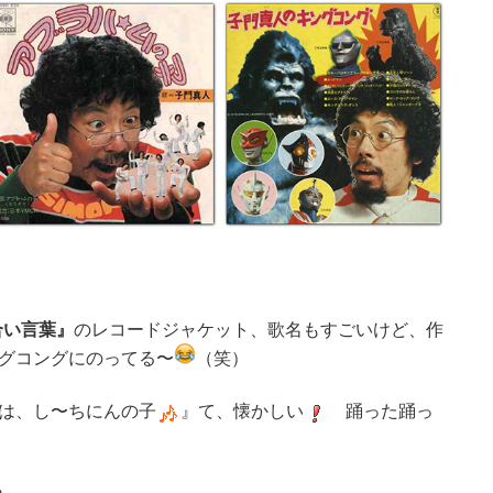
合い言葉』
のレコードジャケット、歌名もすごいけど、作
グコングにのってる〜
（笑）
は、し〜ちにんの子
』て、懐かしい
踊った踊っ
ね。