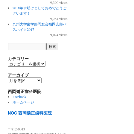
9,390 views
2018年☆明けましておめでとうご
ざいます！
9,284 views
九州大学歯学部同窓会福岡支部バ
スハイク2017
9,024 views
カテゴリー
カ
テ
ゴ
アーカイブ
リ
ア
ー
ー
カ
西岡矯正歯科医院
イ
Facebook
ブ
ホームページ
NOC 西岡矯正歯科医院
〒812-0013