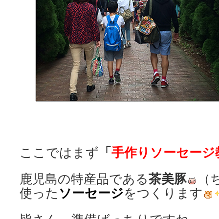
「
手作りソーセージ
ここではまず
茶美豚
鹿児島の特産品である
（
ソーセージ
使った
をつくります