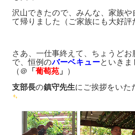
沢山できたので、みんな、家族や
て帰りました（ご家族にも大好評
さあ、一仕事終えて、ちょうどお
バーベキュー
で、恒例の
といきま
「
葡萄苑
」
（＠
）
支部長
鎮守先生
の
にご挨拶をいた