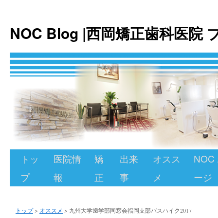
NOC Blog |西岡矯正歯科医院
トッ
医院情
矯
出来
オスス
NOC
コ
プ
報
正
事
メ
ージ
ン
テ
トップ
>
オススメ
>
九州大学歯学部同窓会福岡支部バスハイク2017
ン