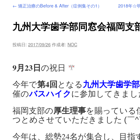
←
矯正治療のBefore & After（症例集その1）
2018年
ツ
へ
九州大学歯学部同窓会福岡支部
ス
投稿日:
2017/09/26
作成者:
NOC
キ
ッ
9月23日
の祝日
プ
第4回
九州大学歯学部
今年で
となる
バスハイク
催の
に参加してきまし
厚生理事
福岡支部の
を賜っている
つとめさせていただきました
(￣
今年は、総勢24名が集合し、目指