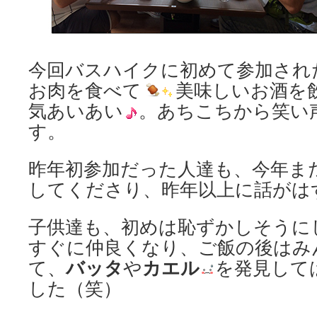
今回バスハイクに初めて参加され
お肉を食べて
美味しいお酒を
気あいあい
。あちこちから笑い
す。
昨年初参加だった人達も、今年ま
してくださり、昨年以上に話がは
子供達も、初めは恥ずかしそうに
すぐに仲良くなり、ご飯の後はみ
バッタ
カエル
て、
や
を発見して
した（笑）