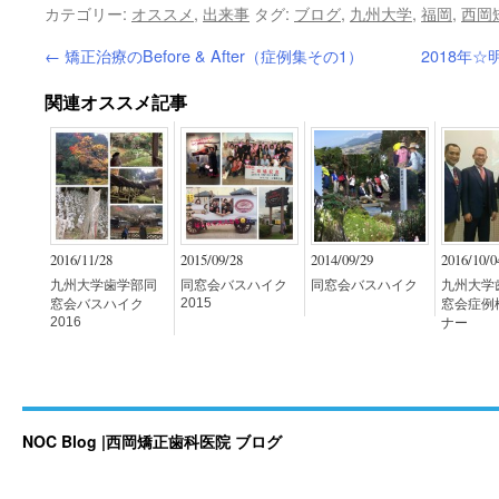
カテゴリー:
オススメ
,
出来事
タグ:
ブログ
,
九州大学
,
福岡
,
西岡
←
矯正治療のBefore & After（症例集その1）
2018年
関連オススメ記事
2016/11/28
2015/09/28
2014/09/29
2016/10/0
九州大学歯学部同
同窓会バスハイク
同窓会バスハイク
九州大学
2015
窓会バスハイク
窓会症例
2016
ナー
NOC Blog |西岡矯正歯科医院 ブログ