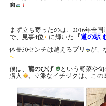
面
まず立ち寄ったのは、2016年全
『
道の駅 
4位
で、見事
に輝いた
ブリ
体長30センチは越える
が、
龍のひげ
僕は、
という野菜や旬
購入
。立派なイチジクは、この